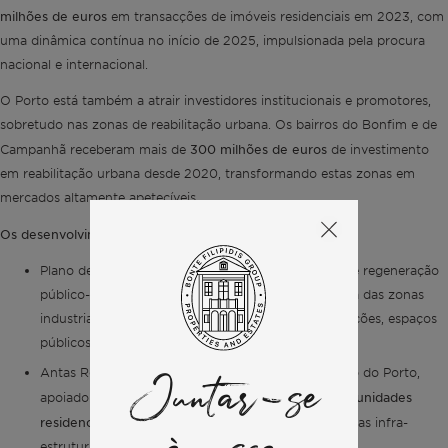
milhões de euros
em transacções de imóveis residenciais em 2023, com
uma dinâmica contínua no início de 2025, impulsionada pela procura
nacional e internacional.
O Porto está também a atrair investidores institucionais e promotores,
sobretudo nas zonas de reabilitação urbana. Os bairros do Bonfim e de
300 milhões de euros
Campanhã receberam mais de
de investimento
em reabilitação urbana desde 2020, transformando estas zonas em
mercados altamente apetecíveis.
Os desenvolvimentos notáveis incluem:
Plano de Urbanização de Campanhã: Um projeto de regeneração
público-privado de grande escala que revitaliza uma das zonas
industriais mais antigas do Porto com novas habitações, espaços
públicos, escritórios e pólos de mobilidade.
Antas Renascem: O maior empreendimento privado do Porto,
Juntar-se
1.000 unidades
apoiado pelo Grupo Fortera, incluirá mais de
residenciais
, espaços verdes, áreas comerciais e novas infra-
estruturas.