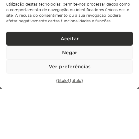
utilização destas tecnologias, permite-nos processar dados como
o comportamento de navegação ou identificadores únicos neste
site. A recusa do consentimento ou a sua revogação poderá
afetar negativamente certas funcionalidades e funções.
Aceitar
CONTACTO
Negar
+351 913 256 444
office@bontefilipidis.com
Ver preferências
ESCRITÓRIO DE LISBOA
{título}
{título}
Rua Castilho 57,
4º Dto,
1250-070 Lisboa,
Portugal
IMÓVEIS
Lisboa