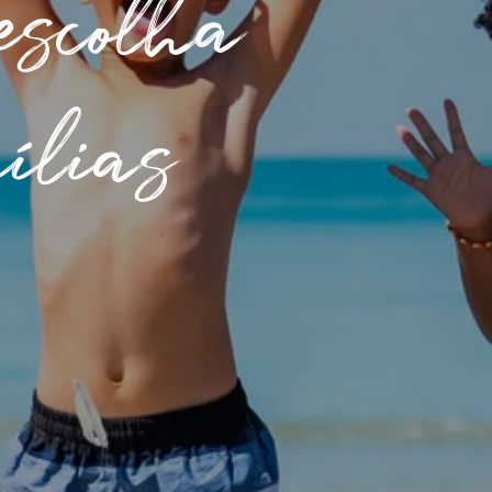
escolha
ílias