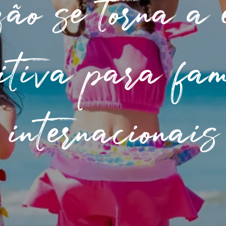
zão se torna a 
nitiva para fam
internacionais