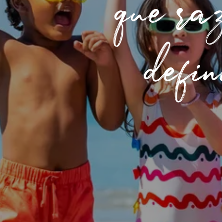
que ra
defi