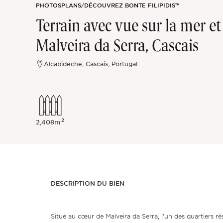
PHOTOS
PLANS
/
DÉCOUVREZ BONTE FILIPIDIS™
Sintra
Terrain avec vue sur la mer et
Malveira da Serra, Cascais
Hors marché
Alcabideche, Cascais, Portugal
Toutes les propriétés
2
2,408m
DESCRIPTION DU BIEN
Situé au cœur de Malveira da Serra, l’un des quartiers rés