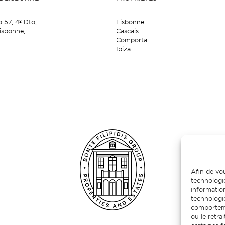
o 57,
4º Dto,
Lisbonne
isbonne,
Cascais
Comporta
Ibiza
Afin de vou
technologie
information
technologie
comporteme
ou le retr