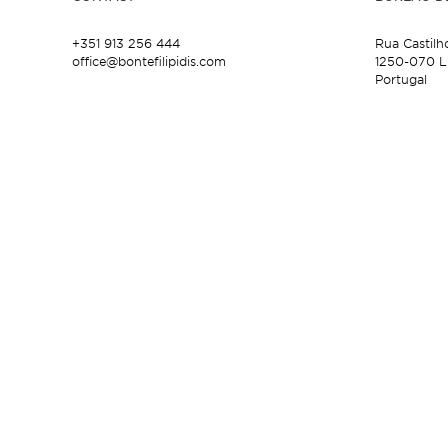
+351 913 256 444
Rua Castilh
office@bontefilipidis.com
1250-070 L
Portugal