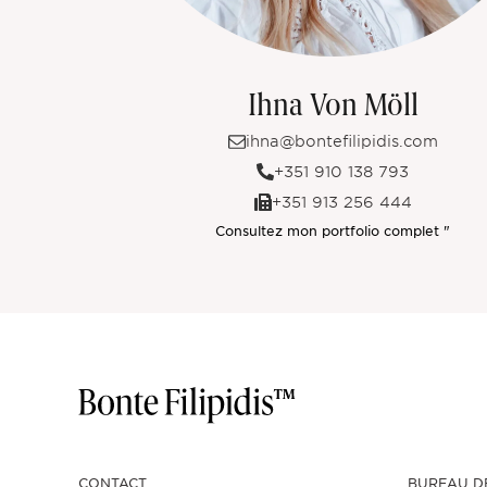
Ihna Von Möll
ihna@bontefilipidis.com
+351 910 138 793
+351 913 256 444
Consultez mon portfolio complet "
CONTACT
BUREAU D