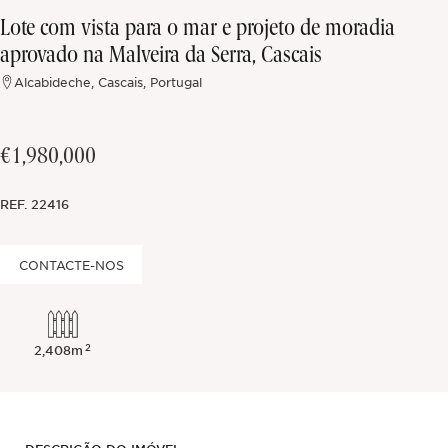
Lote com vista para o mar e projeto de moradia
Fora do mercado
aprovado na Malveira da Serra, Cascais
Alcabideche, Cascais, Portugal
Todas as propriedades
€1,980,000
REF.
22416
CONTACTE-NOS
2
2,408m