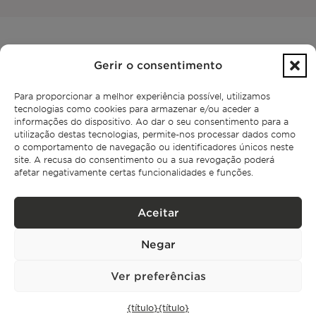
Gerir o consentimento
Para proporcionar a melhor experiência possível, utilizamos
CONTACTO
tecnologias como cookies para armazenar e/ou aceder a
informações do dispositivo. Ao dar o seu consentimento para a
+351 913 256 444
utilização destas tecnologias, permite-nos processar dados como
office@bontefilipidis.com
o comportamento de navegação ou identificadores únicos neste
site. A recusa do consentimento ou a sua revogação poderá
afetar negativamente certas funcionalidades e funções.
ESCRITÓRIO DE LISBOA
Aceitar
Rua Castilho 57,
4º Dto,
1250-070 Lisboa,
Negar
Portugal
Ver preferências
IMÓVEIS
{título}
{título}