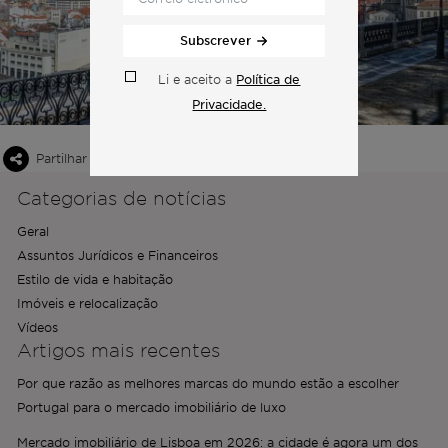
Subscrever
Política de
Li e aceito a
Privacidade.
Partilhar esta publicação
Categorias de notícias
Geral
Assuntos Jurídicos e Financeiros
Estilo de vida e habitação
Imóveis e relocalização
Vídeos
Artigos mais recentes
Por que razão as melhores marcas do mundo estão a escolher
Portugal para o mercado imobiliário de luxo
Mercado imobiliário de Lisboa em 2026: a cidade é agora um dos