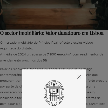
O sector imobiliário: Valor duradouro em Lisboa
O mercado imobiliário do Príncipe Real reflecte a exclusividade
requintada do distrito.
7 800 euros/m²
A média de 2024 ultrapassa os
, com rendimentos de
5%
arrendamento próximos dos
.
Palácios renovados, fachadas de época e residências de design
contemporâneo criam um portefólio único para compradores que
procuram tranquilidade aliada à conveniência do centro. A forte procura
por parte de clientes internacionais e portugueses assegura uma
valorização constante. As credenciais de estilo de vida do bairro,
incluindo a facilidade de deslocação a pé, a segurança, as ofertas de
bem-estar e o acesso a comodidades de primeira qualidade, fazem dele