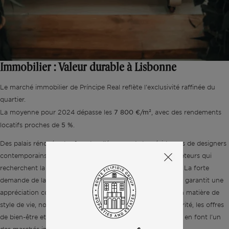
Immobilier : Valeur durable à Lisbonne
Le marché immobilier de Príncipe Real reflète l'exclusivité raffinée du
quartier.
7 800 €/m²
La moyenne pour 2024 dépasse les
, avec des rendements
5 %
locatifs proches de
.
Des palais rénovés, des façades d'époque et des résidences de designers
contemporains créent un portefeuille unique pour les acheteurs qui
recherchent la tranquillité alliée à la commodité du centre. La forte
demande de la part des clients internationaux et portugais garantit une
appréciation constante. Les caractéristiques du quartier en matière de
style de vie, notamment la facilité de déplacement, la sécurité, les offres
de bien-être et l'accès à des équipements haut de gamme, en font l'un