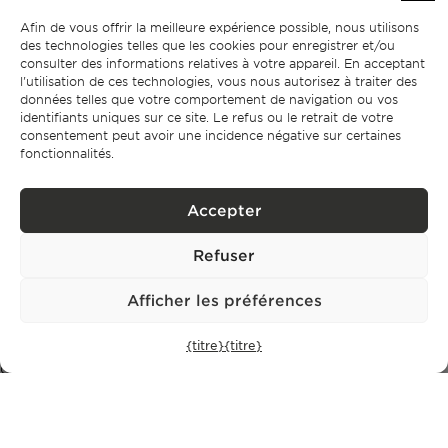
CONTACT
Afin de vous offrir la meilleure expérience possible, nous utilisons
des technologies telles que les cookies pour enregistrer et/ou
consulter des informations relatives à votre appareil. En acceptant
+351 913 256 444
l'utilisation de ces technologies, vous nous autorisez à traiter des
office@bontefilipidis.com
données telles que votre comportement de navigation ou vos
identifiants uniques sur ce site. Le refus ou le retrait de votre
consentement peut avoir une incidence négative sur certaines
BUREAU DE LISBONNE
fonctionnalités.
Rua Castilho 57,
4º Dto,
Accepter
1250-070 Lisbonne,
Portugal
Refuser
PROPRIÉTÉS
Afficher les préférences
Lisbonne
{titre}
{titre}
Cascais
Comporta
Ibiza