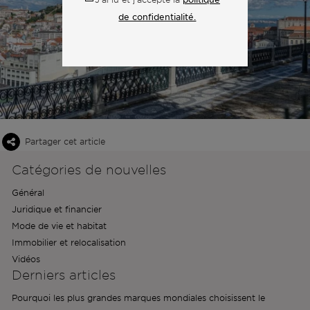
de confidentialité.
Partager cet article
Catégories de nouvelles
Général
Juridique et financier
Mode de vie et habitat
Immobilier et relocalisation
Vidéos
Derniers articles
Pourquoi les plus grandes marques mondiales choisissent le