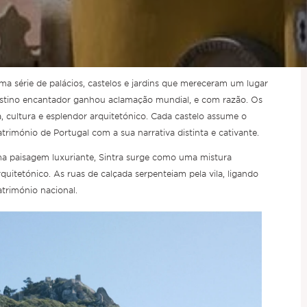
 uma série de palácios, castelos e jardins que mereceram um lugar
estino encantador ganhou aclamação mundial, e com razão. Os
ia, cultura e esplendor arquitetónico. Cada castelo assume o
atrimónio de Portugal com a sua narrativa distinta e cativante.
ma paisagem luxuriante, Sintra surge como uma mistura
rquitetónico. As ruas de calçada serpenteiam pela vila, ligando
atrimónio nacional.