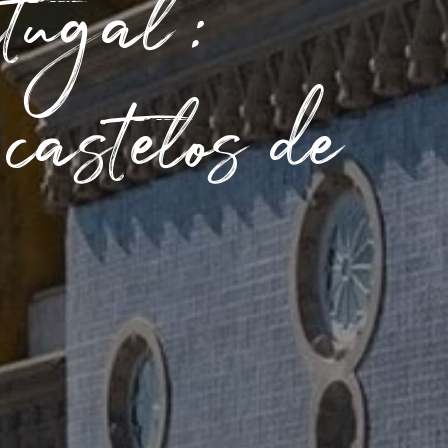
rtugal:
castelos de