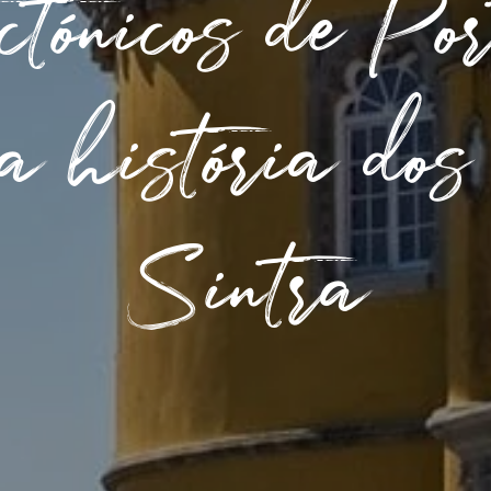
ectónicos de Po
a história dos 
Sintra