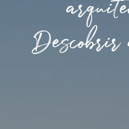
arquit
Descobrir 