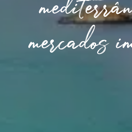
mediterrân
mercados im