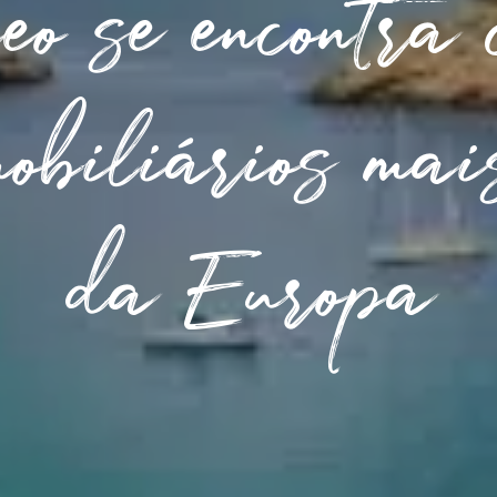
eo se encontra
obiliários mai
da Europa