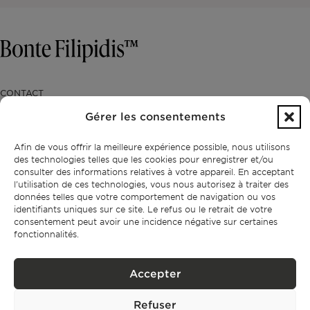
CONTACT
Gérer les consentements
+351 913 256 444
office@bontefilipidis.com
Afin de vous offrir la meilleure expérience possible, nous utilisons
des technologies telles que les cookies pour enregistrer et/ou
consulter des informations relatives à votre appareil. En acceptant
BUREAU DE LISBONNE
l'utilisation de ces technologies, vous nous autorisez à traiter des
données telles que votre comportement de navigation ou vos
Rua Castilho 57,
4º Dto,
identifiants uniques sur ce site. Le refus ou le retrait de votre
1250-070 Lisbonne,
consentement peut avoir une incidence négative sur certaines
Portugal
fonctionnalités.
Accepter
PROPRIÉTÉS
Refuser
Lisbonne