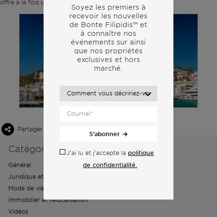
offre à la fois un certain art de vivre et une valeur durable.
Soyez les premiers à
recevoir les nouvelles
de Bonte Filipidis™ et
à connaître nos
événements sur
ainsi
que nos propriétés
exclusives et hors
marché.
Partager cet article
S'abonner
Catégories de nouvelles
politique
J'ai lu et j'accepte la
de confidentialité.
Général
Juridique et financier
Mode de vie et habitat
Immobilier et relocalisation
Vidéos