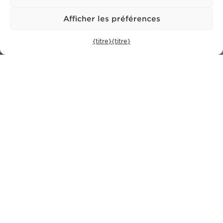
Cascais
Comporta
Afficher les préférences
Ibiza
{titre}
{titre}
S'ABONNER À NOTRE LETTRE D'INFORMATION
politique de confidentialité.
J'ai lu et j'accepte la