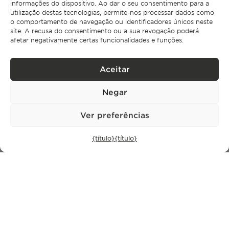
informações do dispositivo. Ao dar o seu consentimento para a
utilização destas tecnologias, permite-nos processar dados como
o comportamento de navegação ou identificadores únicos neste
Subscrever
site. A recusa do consentimento ou a sua revogação poderá
afetar negativamente certas funcionalidades e funções.
Política de Privacidade.
Li e aceito a
Aceitar
Negar
Ver preferências
{título}
{título}
CONTACTO
+351 913 256 444
office@bontefilipidis.com
ESCRITÓRIO DE LISBOA