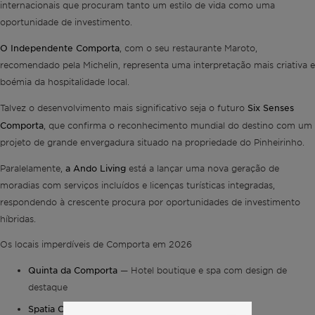
internacionais que procuram tanto um estilo de vida como uma
oportunidade de investimento.
O Independente Comporta
, com o seu restaurante Maroto,
recomendado pela Michelin, representa uma interpretação mais criativa e
boémia da hospitalidade local.
Six Senses
Talvez o desenvolvimento mais significativo seja o futuro
Comporta
, que confirma o reconhecimento mundial do destino com um
projeto de grande envergadura situado na propriedade do Pinheirinho.
a Ando Living
Paralelamente,
está a lançar uma nova geração de
moradias com serviços incluídos e licenças turísticas integradas,
respondendo à crescente procura por oportunidades de investimento
híbridas.
Os locais imperdíveis de Comporta em 2026
Quinta da Comporta
— Hotel boutique e spa com design de
destaque
Spatia Comporta
— Villas e residências privadas