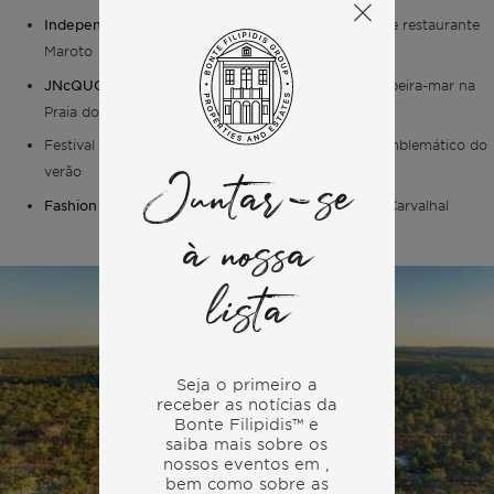
Independente Comporta
— Hotel de estilo de vida e restaurante
Maroto
JNcQUOI Beach Club
— Um restaurante icónico à beira-mar na
Praia do Pego
Festival de Blues de Comporta — Evento cultural emblemático do
verão
Juntar-se
Fashion Clinic & Caju
— Compras selecionadas em Carvalhal
à nossa
lista
Seja o primeiro a
receber as notícias da
Bonte Filipidis™ e
saiba mais sobre os
nossos eventos em
,
bem como sobre as