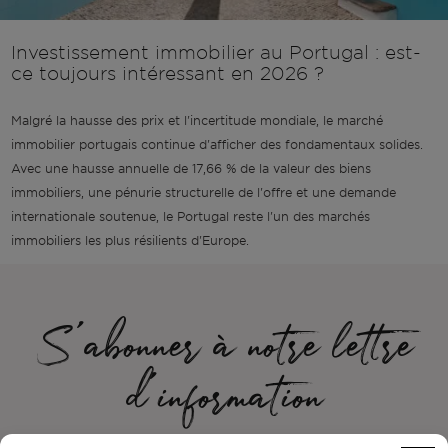
Investissement immobilier au Portugal : est-
ce toujours intéressant en 2026 ?
Malgré la hausse des prix et l'incertitude mondiale, le marché
immobilier portugais continue d'afficher des fondamentaux solides.
Avec une hausse annuelle de 17,66 % de la valeur des biens
immobiliers, une pénurie structurelle de l'offre et une demande
internationale soutenue, le Portugal reste l'un des marchés
immobiliers les plus résilients d'Europe.
S'abonner à notre lettre
d'information
Soyez le premier à recevoir les nouvelles de Bonte Filipidis™ et à