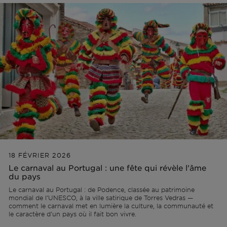
Lisbonne
Permis AL
Portugal
L'équipe
Articles
EN
Cascais
Remettre à neuf
Ibiza
Vidéos
PT
Comporta
Développer
ES
Algarve
Tous les investissements
18 FÉVRIER 2026
Porto
Foire aux questions
Le carnaval au Portugal : une fête qui révèle l'âme
du pays
Ibiza
Le carnaval au Portugal : de Podence, classée au patrimoine
mondial de l'UNESCO, à la ville satirique de Torres Vedras —
comment le carnaval met en lumière la culture, la communauté et
le caractère d'un pays où il fait bon vivre.
Sintra