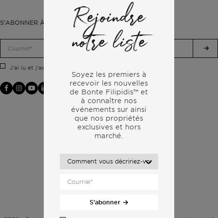
Rejoindre
S'ABONNER À NOTRE LETTRE D'INFORMATION
notre liste
politique de confidentialité.
J'ai lu et j'accepte la
Soyez les premiers à
recevoir les nouvelles
de Bonte Filipidis™ et
à connaître nos
événements sur
ainsi
que nos propriétés
exclusives et hors
marché.
S'abonner
Politique de confidentialité