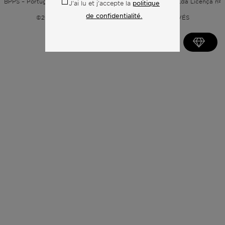
BPPS – Portugal Property Services – Mediação Imobiliária, Lda Licença nº
politique
J'ai lu et j'accepte la
13824 – AMI
de confidentialité.
©2026
BONTE FILIPIDIS — TOUS DROITS RÉSERVÉS
Développé par :
WPlus