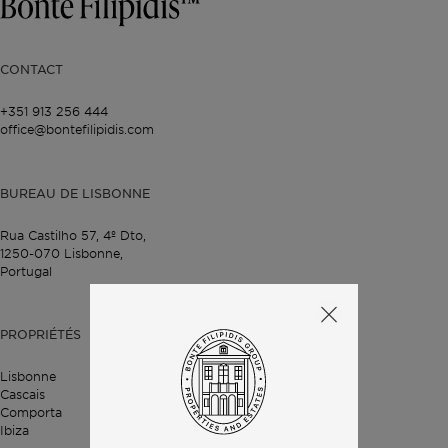
CONTACT
+351 913 256 444
office@bontefilipidis.com
BUREAU DE LISBONNE
Rua Castilho 57,
4º Dto,
1250-070 Lisbonne,
Portugal
PROPRIÉTÉS
Lisbonne
Cascais
Comporta
Ibiza