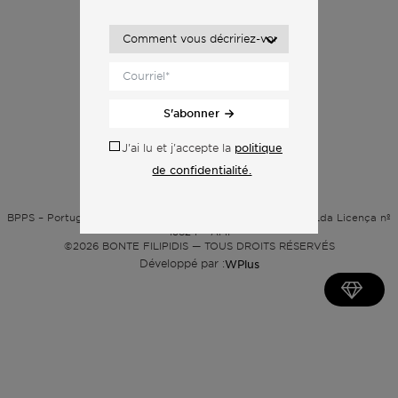
S'abonner
politique
J'ai lu et j'accepte la
de confidentialité.
Politique de confidentialité
BPPS – Portugal Property Services – Mediação Imobiliária, Lda Licença nº
13824 – AMI
©2026
BONTE FILIPIDIS — TOUS DROITS RÉSERVÉS
Développé par :
WPlus