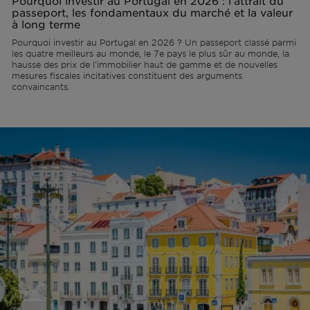
Pourquoi investir au Portugal en 2026 : l'attrait du
passeport, les fondamentaux du marché et la valeur
à long terme
Pourquoi investir au Portugal en 2026 ? Un passeport classé parmi
Lisbonne
Permis AL
Portugal
L'équipe
Articles
EN
les quatre meilleurs au monde, le 7e pays le plus sûr au monde, la
hausse des prix de l'immobilier haut de gamme et de nouvelles
mesures fiscales incitatives constituent des arguments
convaincants.
Cascais
Remettre à neuf
Ibiza
Vidéos
PT
Comporta
Développer
ES
Algarve
Tous les investissements
Porto
Foire aux questions
Ibiza
Sintra