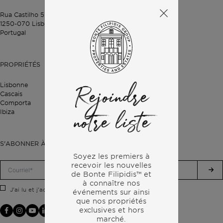
Rua Castilho 57,
4º Dto,
1250-070 Lisbonne,
Portugal
PROPRIÉTÉS
Lisbonne
Rejoindre
Cascais
Comporta
Ibiza
notre liste
S'ABONNER À NOTRE LETTRE D'INFORMATION
Soyez les premiers à
recevoir les nouvelles
de Bonte Filipidis™ et
à connaître nos
politique de confidentialité.
J'ai lu et j'accepte la
événements sur
ainsi
que nos propriétés
exclusives et hors
marché.