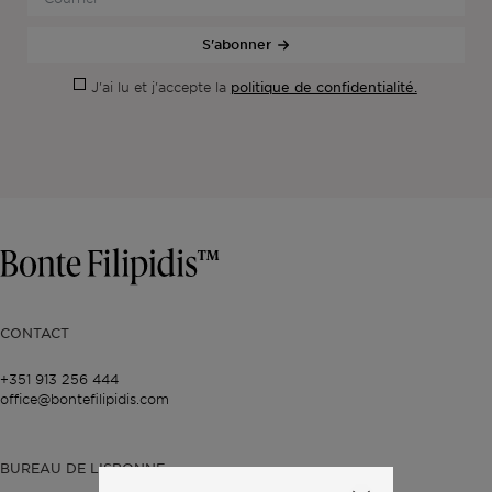
S'abonner
politique de confidentialité.
J'ai lu et j'accepte la
CONTACT
+351 913 256 444
office@bontefilipidis.com
BUREAU DE LISBONNE