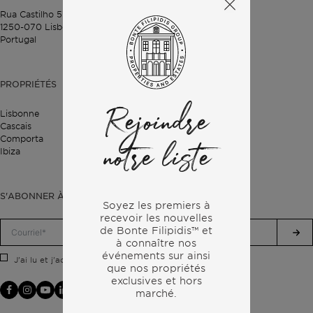
Rua Castilho 57,
4º Dto,
1250-070 Lisbonne,
Portugal
PROPRIÉTÉS
Lisbonne
Rejoindre
Cascais
Comporta
notre liste
Ibiza
S'ABONNER À NOTRE LETTRE D'INFORMATION
Soyez les premiers à
recevoir les nouvelles
de Bonte Filipidis™ et
à connaître nos
événements sur
ainsi
politique de confidentialité.
J'ai lu et j'accepte la
que nos propriétés
exclusives et hors
marché.