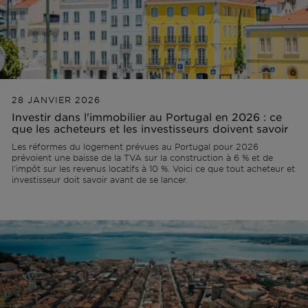
Lisbonne
Permis AL
Portugal
L'équipe
Articles
EN
Cascais
Remettre à neuf
Ibiza
Vidéos
PT
28 JANVIER 2026
Investir dans l'immobilier au Portugal en 2026 : ce
que les acheteurs et les investisseurs doivent savoir
Comporta
Développer
ES
Les réformes du logement prévues au Portugal pour 2026
prévoient une baisse de la TVA sur la construction à 6 % et de
l'impôt sur les revenus locatifs à 10 %. Voici ce que tout acheteur et
Algarve
Tous les investissements
investisseur doit savoir avant de se lancer.
Porto
Foire aux questions
Ibiza
Sintra