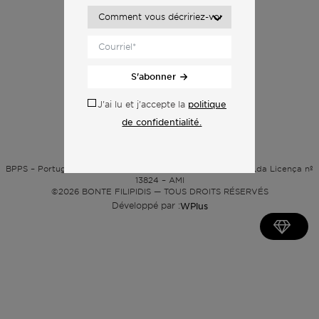
S'abonner
politique
J'ai lu et j'accepte la
de confidentialité.
Politique de confidentialité
BPPS – Portugal Property Services – Mediação Imobiliária, Lda Licença nº
13824 – AMI
©2026
BONTE FILIPIDIS — TOUS DROITS RÉSERVÉS
Développé par :
WPlus