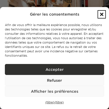
Gérer les consentements
Afin de vous offrir la meilleure expérience possible, nous utilisons
des technologies telles que les cookies pour enregistrer et/ou
consulter des informations relatives à votre appareil. En acceptant
l'utilisation de ces technologies, vous nous autorisez à traiter des
données telles que votre comportement de navigation ou vos
identifiants uniques sur ce site. Le refus ou le retrait de votre
consentement peut avoir une incidence négative sur certaines
Acheter un bien immobilier au Portugal :
fonctionnalités.
guide étape par étape à l'intention des
acheteurs étrangers (2026)
Accepter
Vous souhaitez acheter un bien immobilier au Portugal en tant
Refuser
qu'étranger ? Ce guide étape par étape aborde le NIF, le CPCV, la
vérification préalable, la fiscalité et toutes les étapes du processus
Afficher les préférences
d'achat au Portugal.
{titre}
{titre}