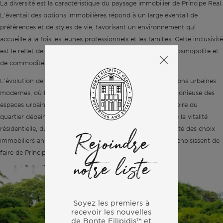
La diversité est la caractéristique du paysage immobilier de Príncipe Real.
L'éventail des options immobilières répond à un large éventail de
préférences et de styles de vie, favorisant un environnement qui
accueille à la fois les jeunes professionnels et les familles. Cette inclusivité
est le reflet de l'attrait du quartier - une fusion d'énergie cosmopolite et
de commodités orientées vers la famille.
L'évolution de Príncipe Real fait écho à l'esprit des aspirations urbaines
modernes, où la durabilité, la diversité et l'interaction harmonieuse des
espaces urbains et naturels définissent son essence. L'histoire du
quartier dépeint un panorama de potentiel, où la fusion de la vitalité
résidentielle, du respect de l'environnement et de la diversité des choix
Rejoindre
immobiliers annonce un avenir prometteur pour ceux qui choisissent de
faire de Príncipe Real leur maison.
notre liste
Soyez les premiers à
recevoir les nouvelles
de Bonte Filipidis™ et