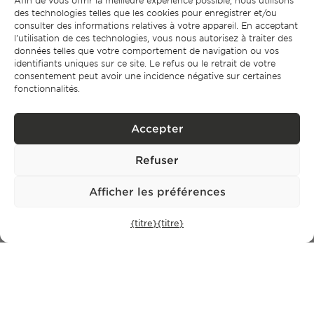
Afin de vous offrir la meilleure expérience possible, nous utilisons
des technologies telles que les cookies pour enregistrer et/ou
S'abonner
consulter des informations relatives à votre appareil. En acceptant
l'utilisation de ces technologies, vous nous autorisez à traiter des
politique de confidentialité.
J'ai lu et j'accepte la
données telles que votre comportement de navigation ou vos
identifiants uniques sur ce site. Le refus ou le retrait de votre
consentement peut avoir une incidence négative sur certaines
fonctionnalités.
Accepter
Refuser
Afficher les préférences
CONTACT
{titre}
{titre}
+351 913 256 444
office@bontefilipidis.com
BUREAU DE LISBONNE