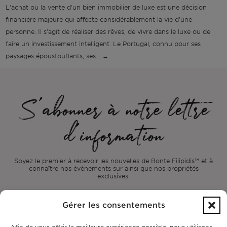
L'achat ou la vente d'un bien immobilier de luxe est une décision
financière majeure qui affecte considérablement la vie d'une
personne. Il s'agit de réaliser des rêves, de vivre dans le luxe ou de
faire un investissement intelligent. Le Portugal, connu pour ses
paysages époustouflants, ses... →
S'abonner à notre lettre
d'information
Soyez le premier à recevoir les nouvelles de Bonte Filipidis™ et à
connaître nos événements sur
ainsi que nos propriétés
exclusives.
Gérer les consentements