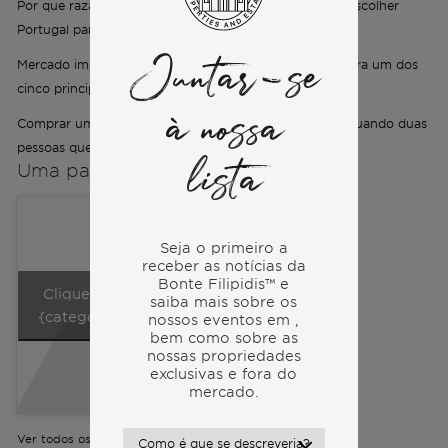
Por que razão as melhores marcas do mundo estão a escolher
Portugal para o mercado imobiliário de luxo
Mercado imobiliário de Lisboa em 2026: a cidade é agora um dos
Juntar-se
cinco principais mercados mundiais
à nossa
Comprar um imóvel de luxo em Portugal como casal: quando duas
pessoas querem duas vidas diferentes
Uma palavra dos
co-fundadores
lista
Seja o primeiro a
receber as notícias da
Bonte Filipidis™ e
Clique para aceitar os cookies da
saiba mais sobre os
{categoria} e ativar este conteúdo
nossos eventos em
,
bem como sobre as
nossas propriedades
exclusivas e fora do
mercado.
Ver todos os nossos vídeos