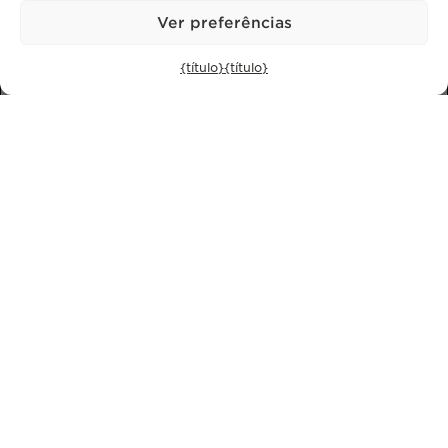
Ver preferências
SUBSCREVER A NOSSA NEWSLETTER
{título}
{título}
Política de Privacidade.
Li e aceito a
Política de privacidade
BPPS – Portugal Property Services – Mediação Imobiliária, Lda Licença nº