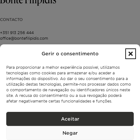
CONTACTO
+351 913 256 444
office@bontefilipidis.com
Gerir o consentimento
ESCRITÓRIO DE LISBOA
Para proporcionar a melhor experiência possível, utilizamos
Rua Castilho 57,
4º Dto,
tecnologias como cookies para armazenar e/ou aceder a
1250-070 Lisboa,
informações do dispositivo. Ao dar o seu consentimento para a
Portugal
utilização destas tecnologias, permite-nos processar dados como
o comportamento de navegação ou identificadores únicos neste
site. A recusa do consentimento ou a sua revogação poderá
afetar negativamente certas funcionalidades e funções.
IMÓVEIS
Lisboa
Aceitar
Cascais
Comporta
Ibiza
Negar