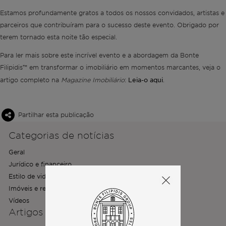
Estamos profundamente gratos a todos os nossos convidados, artistas e
parceiros que contribuíram para o sucesso deste evento. Obrigado por
terem tornado esta noite tão especial.
Para ler mais sobre este incrível evento e a abordagem da Bonte
Filipidis™ em transformar o imobiliário em momentos marcantes, veja o
Leia-o aqui
artigo completo na
Magazine Imobiliário
:
.
Partilhar esta publicação
Categorias de notícias
Geral
Jurídico e financeiro
Estilo de vida e habitação
Imóveis e relocalização
Vídeos
Artigos mais recentes