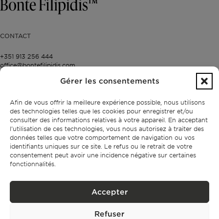
CONTACT
+351 913 256 444
office@bontefilipidis.com
Gérer les consentements
BUREAU DE LISBONNE
Afin de vous offrir la meilleure expérience possible, nous utilisons
des technologies telles que les cookies pour enregistrer et/ou
Rua Castilho 57,
4º Dto,
consulter des informations relatives à votre appareil. En acceptant
1250-070 Lisbonne,
l'utilisation de ces technologies, vous nous autorisez à traiter des
Portugal
données telles que votre comportement de navigation ou vos
identifiants uniques sur ce site. Le refus ou le retrait de votre
consentement peut avoir une incidence négative sur certaines
fonctionnalités.
PROPRIÉTÉS
Lisbonne
Accepter
Cascais
Comporta
Ibiza
Refuser