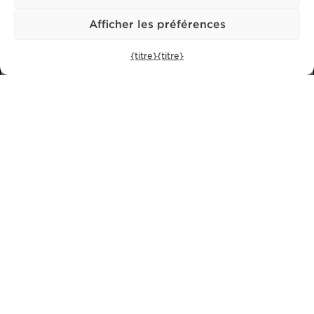
Afficher les préférences
S'ABONNER À NOTRE LETTRE D'INFORMATION
{titre}
{titre}
politique de confidentialité.
J'ai lu et j'accepte la
Politique de confidentialité