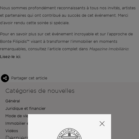
Nous sommes profondément reconnaissants à tous nos invités, artistes
et partenaires qui ont contribué au succès de cet événement. Merci
d'avoir rendu cette soirée si spéciale.
Pour en savoir plus sur cet événement incroyable et sur l'approche de
Bonte Filipidis™ visant à transformer l'immobilier en moments
remarquables, consultez l'article complet dans
Magazine Imobiliário
:
Lisez-le ici
.
Partager cet article
Catégories de nouvelles
Général
Juridique et financier
Mode de vie et habitat
Immobilier et relocalisation
Vidéos
Derniers articles