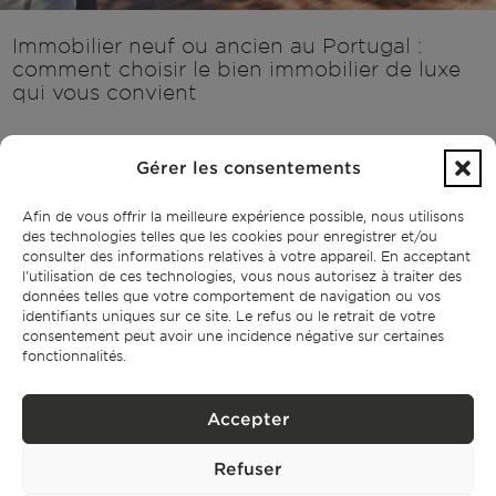
Immobilier neuf ou ancien au Portugal :
comment choisir le bien immobilier de luxe
qui vous convient
Nouvelle construction ou marché de l'occasion ? Quiconque
Gérer les consentements
souhaite acheter un bien immobilier de luxe au Portugal est tôt ou
tard confronté à cette question. En toute honnêteté, les deux
Afin de vous offrir la meilleure expérience possible, nous utilisons
options peuvent s'avérer exceptionnelles, mais elles peuvent aussi
des technologies telles que les cookies pour enregistrer et/ou
être décevantes, selon l'acheteur, ses motivations et l'emplacement
consulter des informations relatives à votre appareil. En acceptant
l'utilisation de ces technologies, vous nous autorisez à traiter des
choisi.
données telles que votre comportement de navigation ou vos
identifiants uniques sur ce site. Le refus ou le retrait de votre
consentement peut avoir une incidence négative sur certaines
fonctionnalités.
S'abonner à notre lettre
Accepter
d'information
Refuser