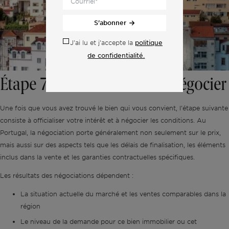
S'abonner
politique
J'ai lu et j'accepte la
de confidentialité.
Étape 7 : Faire une offre et négocier
Une fois que vous avez trouvé le bien qui vous convient, l'étape suivante
consiste à officialiser votre intérêt et à négocier les conditions. Au
Portugal, la négociation porte généralement non seulement sur le prix,
mais aussi sur des aspects tels que les délais de finalisation, les éléments
inclus dans la vente et les garanties contractuelles spécifiques.
Les résultats des négociations dépendent :
La situation actuelle du marché et les ventes comparables dans la
région
Le niveau de la demande pour ce bien immobilier ou cet