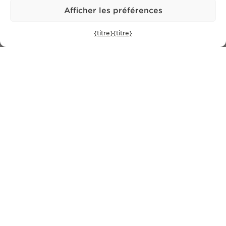
Soyez le premier à recevoir les nouvelles de Bonte Filipidis™ et à
Afficher les préférences
connaître nos événements sur
ainsi que nos propriétés
exclusives.
{titre}
{titre}
S'abonner
politique de confidentialité.
J'ai lu et j'accepte la
CONTACT