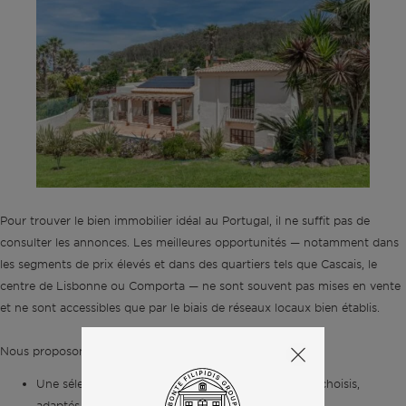
Pour trouver le bien immobilier idéal au Portugal, il ne suffit pas de
consulter les annonces. Les meilleures opportunités — notamment dans
les segments de prix élevés et dans des quartiers tels que Cascais, le
centre de Lisbonne ou Comporta — ne sont souvent pas mises en vente
et ne sont accessibles que par le biais de réseaux locaux bien établis.
Nous proposons :
Une sélection de biens immobiliers soigneusement choisis,
adaptés à vos objectifs et à votre budget