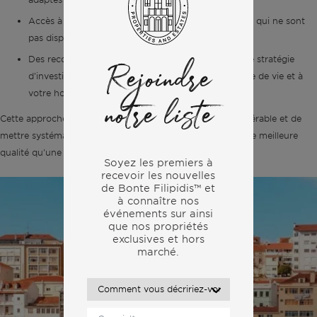
Accès à des opportunités immobilières hors marché qui ne sont
pas disponibles sur les portails publics
Des recommandations sur mesure, adaptées à votre stratégie
Rejoindre
d'investissement, à vos priorités en matière de mode de vie et à
votre horizon de placement
notre liste
Cette approche ciblée permet de gagner un temps considérable et de
mettre systématiquement en évidence des opportunités de meilleure
qualité qu'une recherche effectuée de manière autonome.
Soyez les premiers à
recevoir les nouvelles
de Bonte Filipidis™ et
à connaître nos
événements sur
ainsi
que nos propriétés
exclusives et hors
marché.