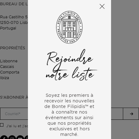
BUREAU DE LISBONNE
Rua Castilho 57,
4º Dto,
1250-070 Lisbonne,
Portugal
PROPRIÉTÉS
Rejoindre
Lisbonne
Cascais
notre liste
Comporta
Ibiza
Soyez les premiers à
S'ABONNER À NOTRE LETTRE D'INFORMATION
recevoir les nouvelles
de Bonte Filipidis™ et
à connaître nos
événements sur
ainsi
que nos propriétés
politique de confidentialité.
J'ai lu et j'accepte la
exclusives et hors
marché.