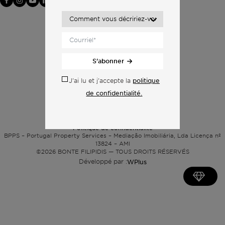
S'abonner
politique
J'ai lu et j'accepte la
de confidentialité.
Politique de confidentialité
BPPS – Portugal Property Services – Mediação Imobiliária, Lda Licença nº
13824 – AMI
©2026
BONTE FILIPIDIS — TOUS DROITS RÉSERVÉS
Développé par :
WPlus