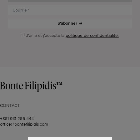
S'abonner
politique de confidentialité.
J'ai lu et j'accepte la
CONTACT
+351 913 256 444
office@bontefilipidis.com