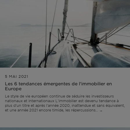
Lisbonne
Permis AL
Portugal
L'équipe
Articles
EN
Cascais
Remettre à neuf
Ibiza
Vidéos
PT
Comporta
Développer
ES
Algarve
Tous les investissements
5 MAI 2021
Les 6 tendances émergentes de l'immobilier en
Europe
Porto
Foire aux questions
Le style de vie européen continue de séduire les investisseurs
nationaux et internationaux L'immobilier est devenu tendance à
plus d'un titre et après l'année 2020, inattendue et sans équivalent,
Ibiza
et une année 2021 encore timide, les répercussions... →
Sintra